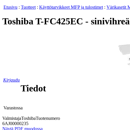
Etusivu
:
Tuotteet
:
Käyttötarvikkeet MFP ja tulostimet
:
Värikasetit 
Toshiba T-FC425EC - sinivihreä 
Kirjaudu
Tiedot
Varastossa
Valmistaja
Toshiba
Tuotenumero
6AJ00000235
Näytä PDF muodossa