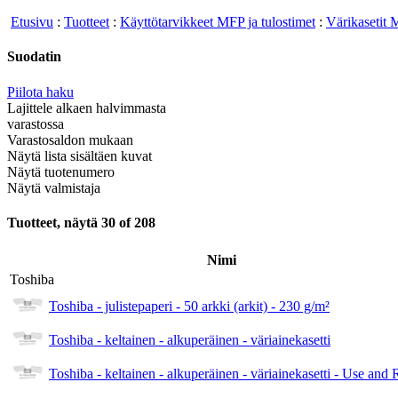
Etusivu
:
Tuotteet
:
Käyttötarvikkeet MFP ja tulostimet
:
Värikasetit 
Suodatin
Piilota haku
Lajittele alkaen halvimmasta
varastossa
Varastosaldon mukaan
Näytä lista sisältäen kuvat
Näytä tuotenumero
Näytä valmistaja
Tuotteet, näytä 30 of 208
Nimi
Toshiba
Toshiba - julistepaperi - 50 arkki (arkit) - 230 g/m²
Toshiba - keltainen - alkuperäinen - väriainekasetti
Toshiba - keltainen - alkuperäinen - väriainekasetti - Use and 