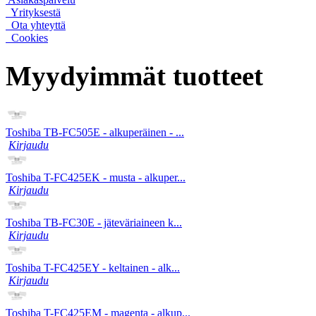
Yrityksestä
Ota yhteyttä
Cookies
Myydyimmät tuotteet
Toshiba TB-FC505E - alkuperäinen - ...
Kirjaudu
Toshiba T-FC425EK - musta - alkuper...
Kirjaudu
Toshiba TB-FC30E - jäteväriaineen k...
Kirjaudu
Toshiba T-FC425EY - keltainen - alk...
Kirjaudu
Toshiba T-FC425EM - magenta - alkup...