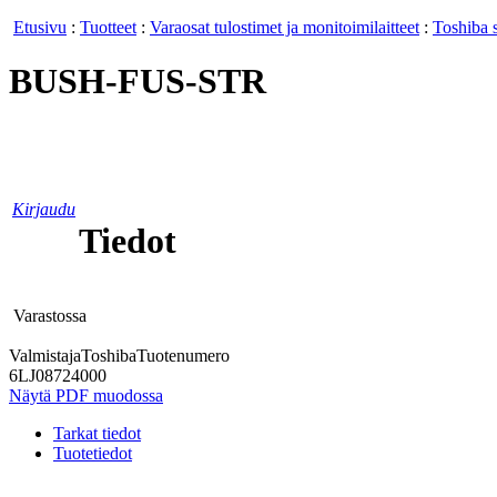
Etusivu
:
Tuotteet
:
Varaosat tulostimet ja monitoimilaitteet
:
Toshiba s
BUSH-FUS-STR
Kirjaudu
Tiedot
Varastossa
Valmistaja
Toshiba
Tuotenumero
6LJ08724000
Näytä PDF muodossa
Tarkat tiedot
Tuotetiedot