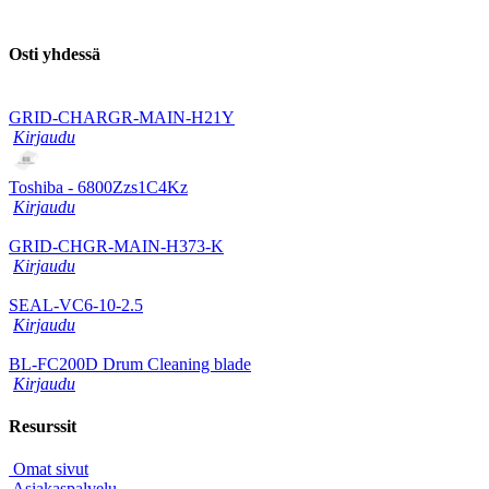
Osti yhdessä
GRID-CHARGR-MAIN-H21Y
Kirjaudu
Toshiba - 6800Zzs1C4Kz
Kirjaudu
GRID-CHGR-MAIN-H373-K
Kirjaudu
SEAL-VC6-10-2.5
Kirjaudu
BL-FC200D Drum Cleaning blade
Kirjaudu
Resurssit
Omat sivut
Asiakaspalvelu