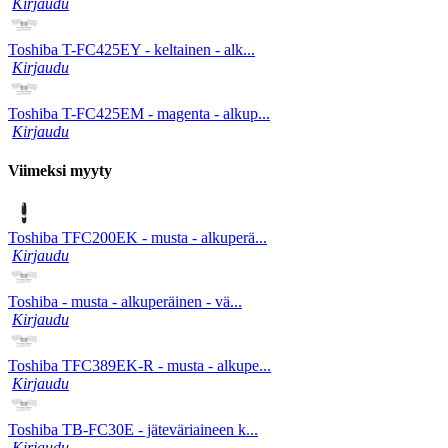
Kirjaudu
Toshiba T-FC425EY - keltainen - alk...
Kirjaudu
Toshiba T-FC425EM - magenta - alkup...
Kirjaudu
Viimeksi myyty
Toshiba TFC200EK - musta - alkuperä...
Kirjaudu
Toshiba - musta - alkuperäinen - vä...
Kirjaudu
Toshiba TFC389EK-R - musta - alkupe...
Kirjaudu
Toshiba TB-FC30E - jäteväriaineen k...
Kirjaudu