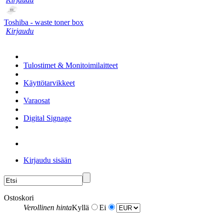
Toshiba - waste toner box
Kirjaudu
Tulostimet & Monitoimilaitteet
Käyttötarvikkeet
Varaosat
Digital Signage
Kirjaudu sisään
Ostoskori
Verollinen hinta
Kyllä
Ei