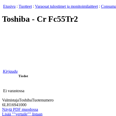
Etusivu
:
Tuotteet
:
Varaosat tulostimet ja monitoimilaitteet
:
Consumab
Toshiba - Cr Fc55Tr2
Kirjaudu
Tiedot
Ei varastossa
Valmistaja
Toshiba
Tuotenumero
6LH16941000
Näytä PDF muodossa
Lisää ""vertaile"" listaan