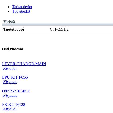
Tarkat tiedot
Tuotetiedot
Yleistä
Tuotetyyppi
Cr Fc55Tr2
Osti yhdessä
LEVER-CHARGR-MAIN
Kirjaudu
EPU-KIT-FC55
Kirjaudu
6805ZZS1C4KZ
Kirjaudu
FR-KIT-FC28
Kirjaudu