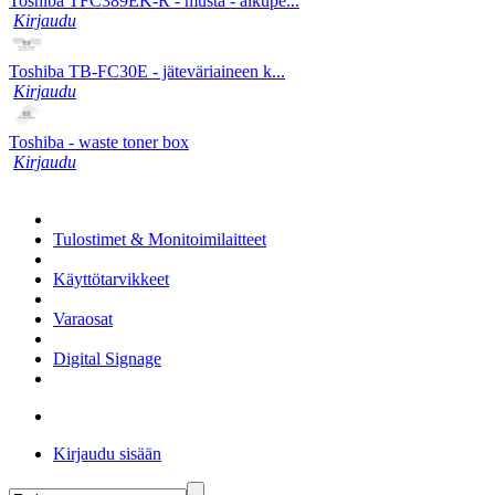
Toshiba TFC389EK-R - musta - alkupe...
Kirjaudu
Toshiba TB-FC30E - jäteväriaineen k...
Kirjaudu
Toshiba - waste toner box
Kirjaudu
Tulostimet & Monitoimilaitteet
Käyttötarvikkeet
Varaosat
Digital Signage
Kirjaudu sisään